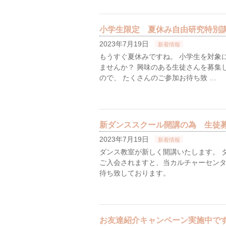
小学生限定 夏休み自由研究特別
2023年7月19日
新着情報
もうすぐ夏休みですね。 小学生を対象
ませんか？ 興味のある生徒さんを募集
ので、 たくさんのご参加お待ち致 …
新ダンススクール開講の為 生徒
2023年7月19日
新着情報
ダンス教室が新しく開講いたします。 
ご入会されますと、当カルチャーセンター
待ち致しております。
お友達紹介キャンペーン実施中です