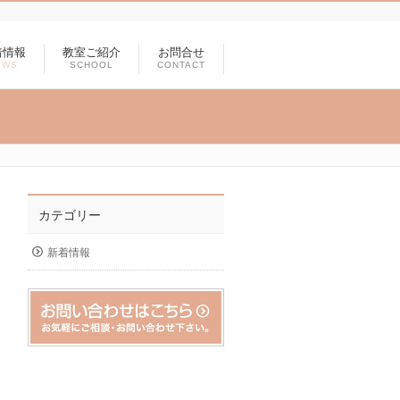
着情報
教室ご紹介
お問合せ
EWS
SCHOOL
CONTACT
カテゴリー
新着情報