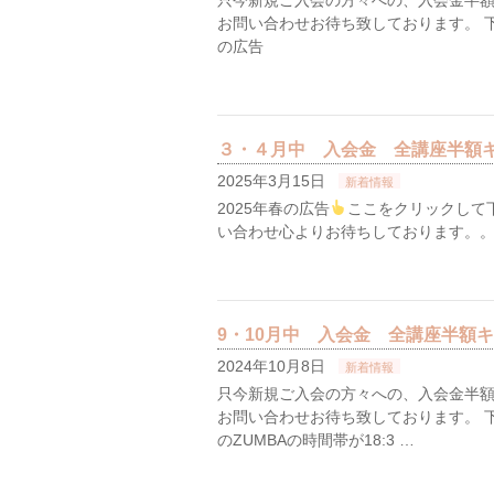
只今新規ご入会の方々への、入会金半額
お問い合わせお待ち致しております。 
の広告
３・４月中 入会金 全講座半額
2025年3月15日
新着情報
2025年春の広告
ここをクリックして
い合わせ心よりお待ちしております。
9・10月中 入会金 全講座半額
2024年10月8日
新着情報
只今新規ご入会の方々への、入会金半額
お問い合わせお待ち致しております。 
のZUMBAの時間帯が18:3 …